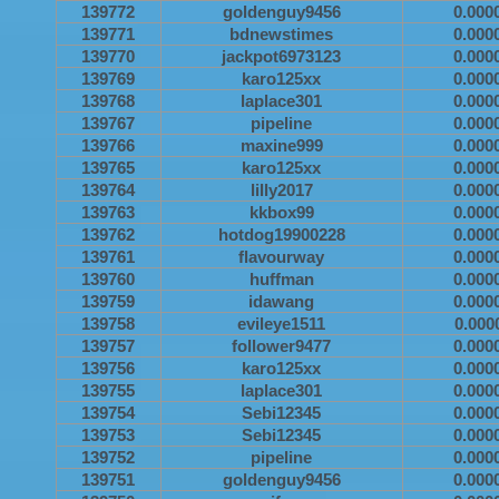
139772
goldenguy9456
0.000
139771
bdnewstimes
0.000
139770
jackpot6973123
0.000
139769
karo125xx
0.000
139768
laplace301
0.000
139767
pipeline
0.000
139766
maxine999
0.000
139765
karo125xx
0.000
139764
lilly2017
0.000
139763
kkbox99
0.000
139762
hotdog19900228
0.000
139761
flavourway
0.000
139760
huffman
0.000
139759
idawang
0.000
139758
evileye1511
0.000
139757
follower9477
0.000
139756
karo125xx
0.000
139755
laplace301
0.000
139754
Sebi12345
0.000
139753
Sebi12345
0.000
139752
pipeline
0.000
139751
goldenguy9456
0.000