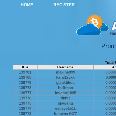
HOME
REGISTER
Proo
Total 
ID #
Username
A
139781
maxine999
0.000
139780
karo125xx
0.000
139779
galaktikos
0.000
139778
huffman
0.000
139777
loveme1895
0.000
139776
tiki93
0.000
139775
idawang
0.000
139774
evileye1511
0.000
139773
follower9477
0.000