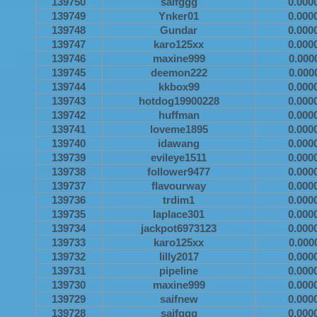
139750
saifggg
0.000
139749
Ynker01
0.000
139748
Gundar
0.000
139747
karo125xx
0.000
139746
maxine999
0.000
139745
deemon222
0.000
139744
kkbox99
0.000
139743
hotdog19900228
0.000
139742
huffman
0.000
139741
loveme1895
0.000
139740
idawang
0.000
139739
evileye1511
0.000
139738
follower9477
0.000
139737
flavourway
0.000
139736
trdim1
0.000
139735
laplace301
0.000
139734
jackpot6973123
0.000
139733
karo125xx
0.000
139732
lilly2017
0.000
139731
pipeline
0.000
139730
maxine999
0.000
139729
saifnew
0.000
139728
saifggg
0.000